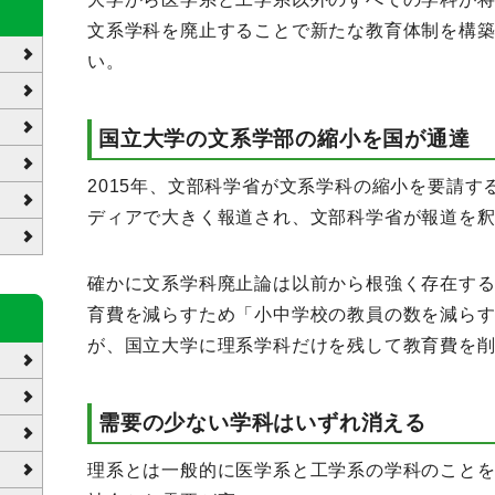
文系学科を廃止することで新たな教育体制を構
い。
国立大学の文系学部の縮小を国が通達
2015年、文部科学省が文系学科の縮小を要請
ディアで大きく報道され、文部科学省が報道を
確かに文系学科廃止論は以前から根強く存在す
育費を減らすため「小中学校の教員の数を減ら
が、国立大学に理系学科だけを残して教育費を
需要の少ない学科はいずれ消える
理系とは一般的に医学系と工学系の学科のこと