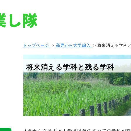
トップページ
>
高専から大学編入
> 将来消える学科
将来消える学科と残る学科
大学から医学系と工学系以外のすべての学科が