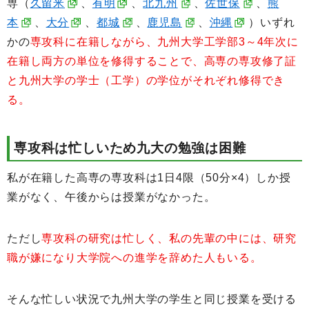
専（
久留米
、
有明
、
北九州
、
佐世保
、
熊
本
、
大分
、
都城
、
鹿児島
、
沖縄
）いずれ
かの
専攻科に在籍しながら、九州大学工学部3～4年次に
在籍し両方の単位を修得することで、高専の専攻修了証
と九州大学の学士（工学）の学位がそれぞれ修得でき
る。
専攻科は忙しいため九大の勉強は困難
私が在籍した高専の専攻科は1日4限（50分×4）しか授
業がなく、午後からは授業がなかった。
ただし
専攻科の研究は忙しく、私の先輩の中には、研究
職が嫌になり大学院への進学を辞めた人もいる。
そんな忙しい状況で九州大学の学生と同じ授業を受ける