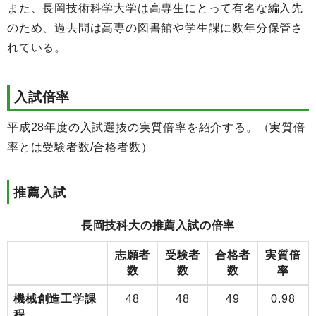
また、長岡技術科学大学は高専生にとって有名な編入先
のため、過去問は高専の図書館や学生課に数年分保管さ
れている。
入試倍率
平成28年度の入試選抜の実質倍率を紹介する。（実質倍
率とは受験者数/合格者数）
推薦入試
長岡技科大の推薦入試の倍率
志願者
受験者
合格者
実質倍
数
数
数
率
機械創造工学課
48
48
49
0.98
程