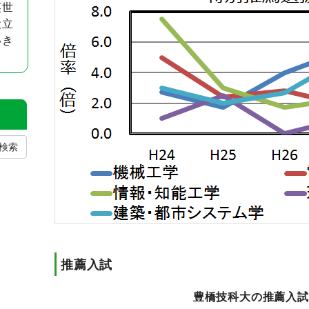
英世
役立
いき
検索
推薦入試
豊橋技科大の推薦入試