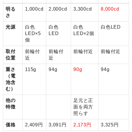
明る
1,000cd
2,000cd
3,300cd
8,000cd
さ
光源
白色
白色
白色
白色LED
LED×5
LED
LED×2個
個
取付
前輪付
前輪付
前輪付近
前輪付近
位置
近
近
重さ
115g
94g
90g
94g
（電
池含
む）
他の
足元と正
特徴
面を両方
照らす
価格
2,409円
3,091円
2,173円
3,325円