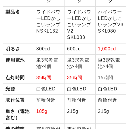
ク
ク
ク
製品名
ワイドパワ
ワイドパワ
ハイパワー
ーLEDかし
ーLEDかし
LEDかしこ
こいランプ
こいランプ
いランプV3
NSKL132
V2
SKL080
SKL083
明るさ
800cd
600cd
1,000cd
使用電池
単3形乾電
単3形乾電
単3形乾電
池×4個
池×4個
池×4個
点灯時間
35時間
35時間
15時間
光源
白色LED
白色LED
白色LED
取付位置
前輪付近
前輪付近
前輪付近
重さ（電池
185g
215g
215g
含む）
他の特徴
電池交換が
電池交換が