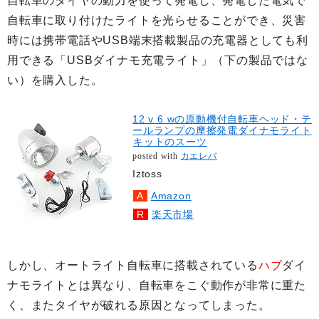
自転車のタイヤの動力を使って発電し、発電した電気で
自転車に取り付けたライトを光らせることができ、災害
時には携帯電話やUSB端末搭載製品の充電器としても利
用できる「USBダイナモ充電ライト」（下の製品ではな
い）を購入した。
12 v 6 wの原動機付自転車ヘッド・テ
ールランプの摩擦発電ダイナモライト
キットのスーツ
posted with
カエレバ
Iztoss
Amazon
楽天市場
しかし、オートライト自転車に搭載されている
ハブ
ダイ
ナモライトとは異なり、自転車をこぐ動作が非常に重た
く、またタイヤが破れる原因となってしまった。