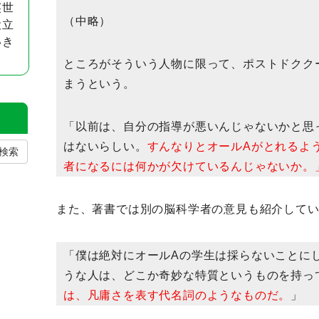
英世
（中略）
役立
いき
ところがそういう人物に限って、ポストドクク
まうという。
「以前は、自分の指導が悪いんじゃないかと思
はないらしい。
すんなりとオールAがとれるよ
検索
者になるには何かが欠けているんじゃないか。
また、著書では別の脳科学者の意見も紹介して
「僕は絶対にオールAの学生は採らないことに
うな人は、どこか奇妙な特質というものを持っ
は、凡庸さを表す代名詞のようなものだ。
」