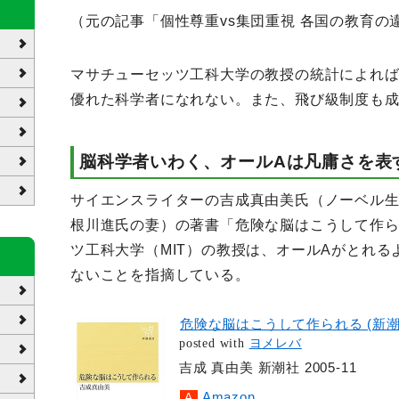
（元の記事「個性尊重vs集団重視 各国の教育の
マサチューセッツ工科大学の教授の統計によれば
優れた科学者になれない。また、飛び級制度も
脳科学者いわく、オールAは凡庸さを表
サイエンスライターの吉成真由美氏（ノーベル
根川進氏の妻）の著書「危険な脳はこうして作
ツ工科大学（MIT）の教授は、オールAがとれ
ないことを指摘している。
危険な脳はこうして作られる (新潮
posted with
ヨメレバ
吉成 真由美 新潮社 2005-11
Amazon