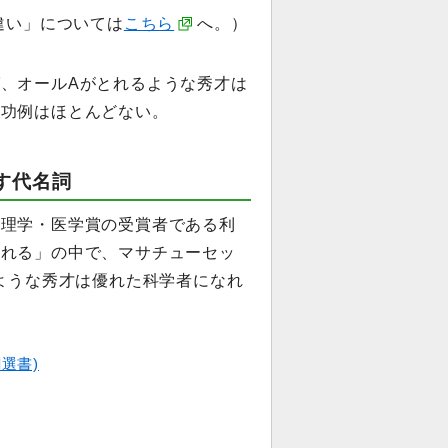
違い」については
こちら
へ。）
、オールAがとれるような秀才は
成功例はほとんどない。
す代名詞
生理学・医学賞の受賞者である利
られる」の中で、マサチューセッ
るような秀才は優れた科学者になれ
選書)