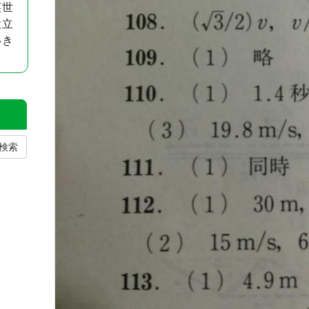
英世
役立
いき
検索