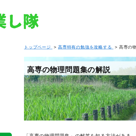
トップページ
>
高専特有の勉強を攻略する
> 高専の
高専の物理問題集の解説
「高専の物理問題集」の解答を知る方法がある