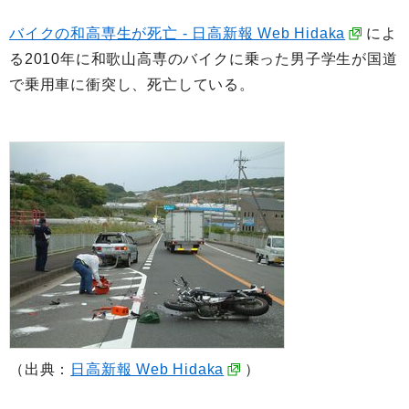
バイクの和高専生が死亡 - 日高新報 Web Hidaka
によ
る2010年に和歌山高専のバイクに乗った男子学生が国道
で乗用車に衝突し、死亡している。
（出典：
日高新報 Web Hidaka
）