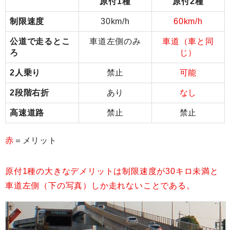
原付1種
原付2種
制限速度
30km/h
60km/h
公道で走るとこ
車道左側のみ
車道（車と同
ろ
じ）
2人乗り
禁止
可能
2段階右折
あり
なし
高速道路
禁止
禁止
赤
＝メリット
原付1種の大きなデメリットは制限速度が30キロ未満と
車道左側（下の写真）しか走れないことである。