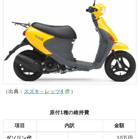
（出典：
スズキ－レッツ4
）
原付1種の維持費
項目
内訳
金額
ガソリン代
10万円