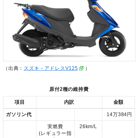
（出典：
スズキ－アドレスV125
）
原付2種の維持費
項目
内訳
金額
ガソリン代
14万384円
実燃費
26km/L
(レギュラー指