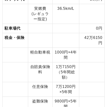
実燃費
36.5km/L
(レギュラ
ー指定)
駐車場代
0円
税金・保険
42万6150
円
軽自動車税
1000円×4年
間
自賠責保険
1万7150円
料
（5年間総
額）
任意保険
7万1200円
×5年間
盗難保険
9800円×5年
間