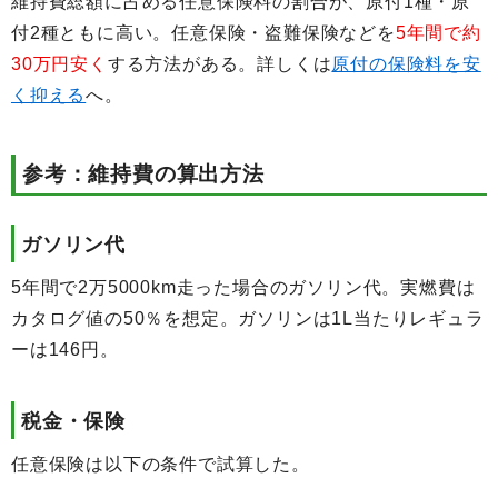
維持費総額に占める任意保険料の割合が、原付1種・原
付2種ともに高い。任意保険・盗難保険などを
5年間で約
30万円安く
する方法がある。詳しくは
原付の保険料を安
く抑える
へ。
参考：維持費の算出方法
ガソリン代
5年間で2万5000km走った場合のガソリン代。実燃費は
カタログ値の50％を想定。ガソリンは1L当たりレギュラ
ーは146円。
税金・保険
任意保険は以下の条件で試算した。