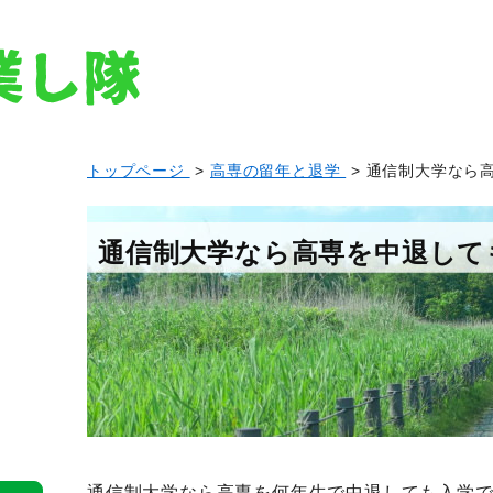
トップページ
>
高専の留年と退学
> 通信制大学なら
通信制大学なら高専を中退して
通信制大学なら高専を何年生で中退しても入学