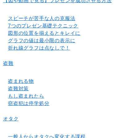
【図や動画で見る】プレゼンを成功させる方法
スピーチが苦手な人の克服法
7つのプレゼン基礎テクニック
図形の位置を揃えるとキレイに
グラフの値は最小限の表示に
折れ線グラフは点なしで！
盗難
盗まれる物
盗難対策
もし盗まれたら
窃盗犯は停学処分
オタク
一般人からオタクへ変化する課程