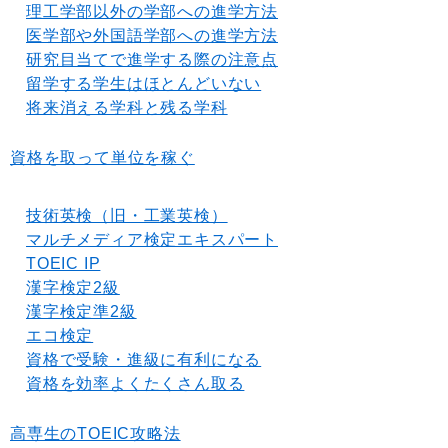
理工学部以外の学部への進学方法
医学部や外国語学部への進学方法
研究目当てで進学する際の注意点
留学する学生はほとんどいない
将来消える学科と残る学科
資格を取って単位を稼ぐ
技術英検（旧・工業英検）
マルチメディア検定エキスパート
TOEIC IP
漢字検定2級
漢字検定準2級
エコ検定
資格で受験・進級に有利になる
資格を効率よくたくさん取る
高専生のTOEIC攻略法