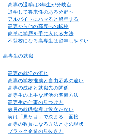
高専の退学は3年生が分岐点
退学して将来性のある分野へ
アルバイトにハマると留年する
高専から他の高専への転校
簡単に学歴を手に入れる方法
不登校になる高専生は留年しやすい
高専生の就職
高専の就活の流れ
高専の学校推薦と自由応募の違い
高専の成績と就職先の関係
高専生の上手な就活の準備方法
高専生の仕事の見つけ方
教員の就職指導は役立たない
実は「見た目」で決まる！面接
高専の教員になる方法とその現状
ブラック企業の見抜き方