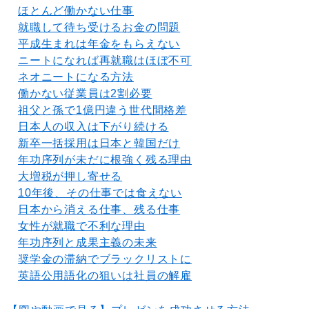
ほとんど働かない仕事
就職して待ち受けるお金の問題
平成生まれは年金をもらえない
ニートになれば再就職はほぼ不可
ネオニートになる方法
働かない従業員は2割必要
祖父と孫で1億円違う世代間格差
日本人の収入は下がり続ける
新卒一括採用は日本と韓国だけ
年功序列が未だに根強く残る理由
大増税が押し寄せる
10年後、その仕事では食えない
日本から消える仕事、残る仕事
女性が就職で不利な理由
年功序列と成果主義の未来
奨学金の滞納でブラックリストに
英語公用語化の狙いは社員の解雇