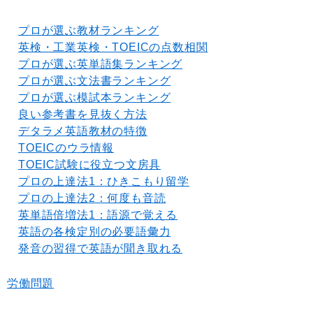
プロが選ぶ教材ランキング
英検・工業英検・TOEICの点数相関
プロが選ぶ英単語集ランキング
プロが選ぶ文法書ランキング
プロが選ぶ模試本ランキング
良い参考書を見抜く方法
デタラメ英語教材の特徴
TOEICのウラ情報
TOEIC試験に役立つ文房具
プロの上達法1：ひきこもり留学
プロの上達法2：何度も音読
英単語倍増法1：語源で覚える
英語の各検定別の必要語彙力
発音の習得で英語が聞き取れる
労働問題