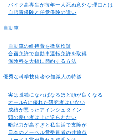
バイク高専生が毎年一人死ぬ意外な理由とは
自賠責保険と任意保険の違い
自動車
自動車の維持費を徹底検証
合宿免許で自動車運転免許を取得
保険料を大幅に節約する方法
優秀な科学技術者や知識人の特徴
実は孤独になればなるほど頭が良くなる
オールAに優れた研究者はいない
成績が悪ったアインシュタイン
頭の悪い者は上に逆らわない
暗記力が高すぎと私生活で支障が
日本のノーベル賞受賞者の共通点
ノーベル賞が取れる発明とは