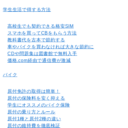
学生生活で得する方法
高校生でも契約できる格安SIM
スマホを買ってCBをもらう方法
教科書代を古本で節約する
車やバイクを買わなければ大きな節約に
CDや問題集は図書館で無料入手
価格.com経由で通信費が激減
バイク
原付免許の取得は簡単！
原付の保険料を安く抑える
学生にオススメのバイク保険
原付の乗り方とルール
原付1種と原付2種の違い
原付の維持費を徹底検証