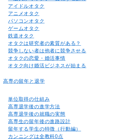
アイドルオタク
アニメオタク
パソコンオタク
ゲームオタク
鉄道オタク
オタクは研究者の素質がある？
競争しない者は他者に競争させる
オタクの恋愛・婚活事情
オタク向け婚活ビジネスが始まる
高専の留年と退学
単位取得の仕組み
高専退学後の進学方法
高専退学後の就職の実態
高専生の留年後の進路設計
留年する学生の特徴（行動編）
カンニングは全教科0点