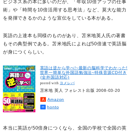
ビジネス系の本に多いのだが、「年収10倍アップの仕事
術」や「時間を10倍活用する思考法」など、莫大な能力
を発揮できるかのような宣伝をしている本がある。
英語の上達本も同様のものがあり、苫米地英人氏の著書
もその典型例である。苫米地氏によれば50倍速で英語脳
が身につくらしい。
英語は逆から学べ!~最新の脳科学でわかった!
世界一簡単な外国語勉強法~特殊音源CD付き
(全外国語対応)
posted with
ヨメレバ
苫米地 英人 フォレスト出版 2008-03-20
Amazon
honto
本当に英語が50倍身につくなら、全国の学校で全国の英