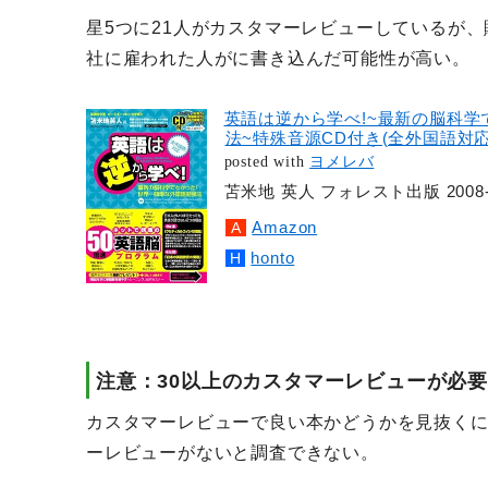
星5つに21人がカスタマーレビューしているが
社に雇われた人がに書き込んだ可能性が高い。
英語は逆から学べ!~最新の脳科学
法~特殊音源CD付き(全外国語対応
posted with
ヨメレバ
苫米地 英人 フォレスト出版 2008-0
Amazon
honto
注意：30以上のカスタマーレビューが必要
カスタマーレビューで良い本かどうかを見抜くに
ーレビューがないと調査できない。