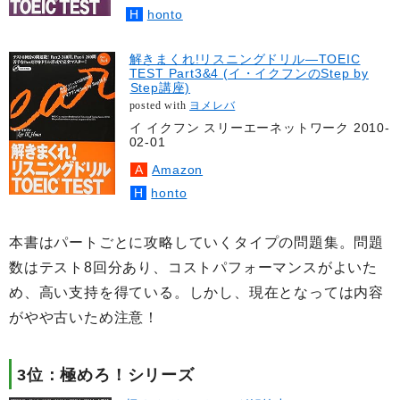
honto
解きまくれ!リスニングドリル―TOEIC
TEST Part3&4 (イ・イクフンのStep by
Step講座)
posted with
ヨメレバ
イ イクフン スリーエーネットワーク 2010-
02-01
Amazon
honto
本書はパートごとに攻略していくタイプの問題集。問題
数はテスト8回分あり、コストパフォーマンスがよいた
め、高い支持を得ている。しかし、現在となっては内容
がやや古いため注意！
3位：極めろ！シリーズ