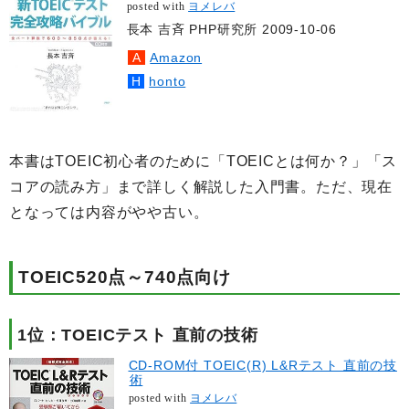
posted with
ヨメレバ
長本 吉斉 PHP研究所 2009-10-06
Amazon
honto
本書はTOEIC初心者のために「TOEICとは何か？」「ス
コアの読み方」まで詳しく解説した入門書。ただ、現在
となっては内容がやや古い。
TOEIC520点～740点向け
1位：TOEICテスト 直前の技術
CD-ROM付 TOEIC(R) L&Rテスト 直前の技
術
posted with
ヨメレバ