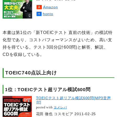
Amazon
honto
本書は第1位の「新TOEICテスト 直前の技術」の模試特
化型であり、コストパフォーマンスがよいため、高い支
持を得ている。テスト3回分(計600問)と解答、解説、
CDを収録している。
TOEIC740点以上向け
1位：TOEICテスト超リアル模試600問
TOEICテスト超リアル模試600問[MP3音声
付]
posted with
ヨメレバ
花田 徹也 コスモピア 2011-02-25