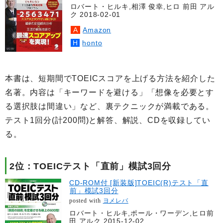
ロバート・ヒルキ,相澤 俊幸,ヒロ 前田 アル
ク 2018-02-01
Amazon
honto
本書は、短期間でTOEICスコアを上げる方法を紹介した
名著。内容は「キーワードを避ける」「想像を必要とす
る選択肢は間違い」など、裏テクニックが満載である。
テスト1回分(計200問)と解答、解説、CDを収録してい
る。
2位：TOEICテスト「直前」模試3回分
CD-ROM付 [新装版]TOEIC(R)テスト「直
前」模試3回分
posted with
ヨメレバ
ロバート・ヒルキ,ポール・ワーデン,ヒロ前
田 アルク 2015-12-02