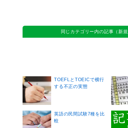
同じカテゴリー内の記事（新規
TOEFLとTOEICで横行
する不正の実態
英語の民間試験7種を比
較