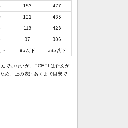
3
153
477
0
121
435
8
113
423
8
87
386
以下
86以下
385以下
んでいないが、TOEFLは作文が
のため、上の表はあくまで目安で