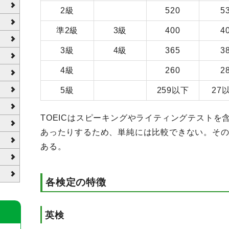
2級
520
5
準2級
3級
400
4
3級
4級
365
3
4級
260
2
5級
259以下
27
TOEICはスピーキングやライティングテストを含
あったりするため、単純には比較できない。そ
ある。
各検定の特徴
英検