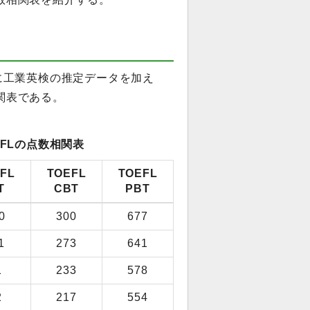
ータに工業英検の推定データを加え
相関表である。
EFLの点数相関表
FL
TOEFL
TOEFL
T
CBT
PBT
0
300
677
1
273
641
1
233
578
2
217
554