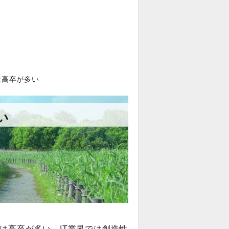
は高卒が多い
い
は高卒が多い。IT業界では創造性