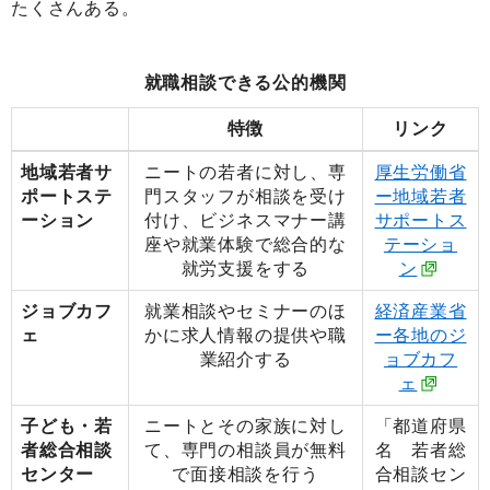
たくさんある。
就職相談できる公的機関
特徴
リンク
地域若者サ
ニートの若者に対し、専
厚生労働省
ポートステ
門スタッフが相談を受け
ー地域若者
ーション
付け、ビジネスマナー講
サポートス
座や就業体験で総合的な
テーショ
就労支援をする
ン
ジョブカフ
就業相談やセミナーのほ
経済産業省
ェ
かに求人情報の提供や職
ー各地のジ
業紹介する
ョブカフ
ェ
子ども・若
ニートとその家族に対し
「都道府県
者総合相談
て、専門の相談員が無料
名 若者総
センター
で面接相談を行う
合相談セン