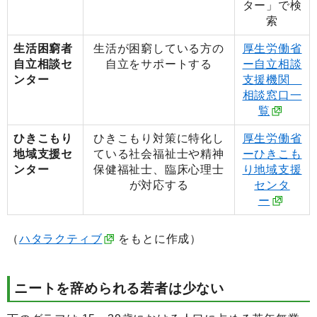
ター」で検
索
生活困窮者
生活が困窮している方の
厚生労働省
自立相談セ
自立をサポートする
ー自立相談
ンター
支援機関
相談窓口一
覧
ひきこもり
ひきこもり対策に特化し
厚生労働省
地域支援セ
ている社会福祉士や精神
ーひきこも
ンター
保健福祉士、臨床心理士
り地域支援
が対応する
センタ
ー
（
ハタラクティブ
をもとに作成）
ニートを辞められる若者は少ない