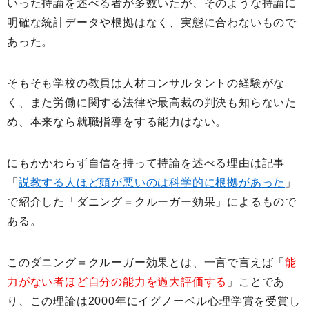
いった持論を述べる者が多数いたが、そのような持論に
明確な統計データや根拠はなく、実態に合わないもので
あった。
そもそも学校の教員は人材コンサルタントの経験がな
く、また労働に関する法律や最高裁の判決も知らないた
め、本来なら就職指導をする能力はない。
にもかかわらず自信を持って持論を述べる理由は記事
「
説教する人ほど頭が悪いのは科学的に根拠があった
」
で紹介した「ダニング＝クルーガー効果」によるもので
ある。
このダニング＝クルーガー効果とは、一言で言えば「
能
力がない者ほど自分の能力を過大評価する
」ことであ
り、この理論は2000年にイグノーベル心理学賞を受賞し