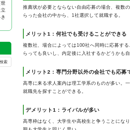
英世
推薦状が必要とならない自由応募の場合、複数
役立
らった会社の中から、1社選択して就職する。
いき
メリット1：何社でも受けることができる
複数社、場合によっては100社へ同時に応募す
らっても良いし、内定後に入社するかどうかも
検索
メリット2：専門分野以外の会社でも応募
高専に来る求人案内は理工学系のものが多い。
就職先を探すことができる。
デメリット1：ライバルが多い
高専枠はなく、大学生や高校生と争うことにな
期も大学生と同じく早い。