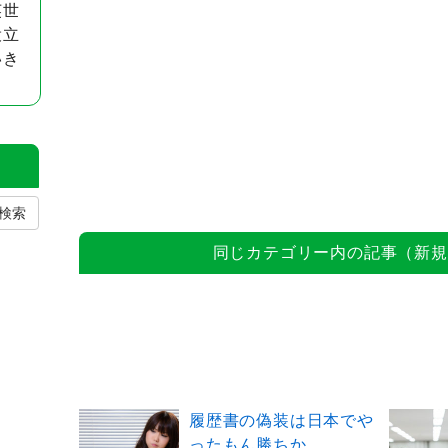
英世
役立
いき
検索
同じカテゴリー内の記事（新規
履歴書の偽装は日本でや
ったもん勝ちか